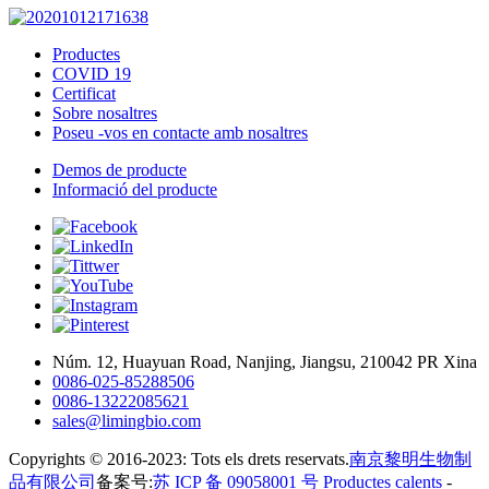
Productes
COVID 19
Certificat
Sobre nosaltres
Poseu -vos en contacte amb nosaltres
Demos de producte
Informació del producte
Núm. 12, Huayuan Road, Nanjing, Jiangsu, 210042 PR Xina
0086-025-85288506
0086-13222085621
sales@limingbio.com
Copyrights © 2016-2023: Tots els drets reservats.
南京黎明生物制
品有限公司
备案号:
苏 ICP 备 09058001 号
Productes calents
-