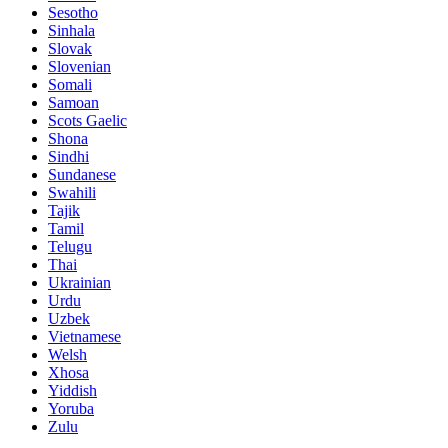
Sesotho
Sinhala
Slovak
Slovenian
Somali
Samoan
Scots Gaelic
Shona
Sindhi
Sundanese
Swahili
Tajik
Tamil
Telugu
Thai
Ukrainian
Urdu
Uzbek
Vietnamese
Welsh
Xhosa
Yiddish
Yoruba
Zulu