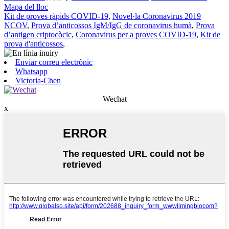
Mapa del lloc
Kit de proves ràpids COVID-19
,
Novel·la Coronavirus 2019
NCOV
,
Prova d’anticossos IgM/IgG de coronavirus humà
,
Prova
d’antigen criptocòcic
,
Coronavirus per a proves COVID-19
,
Kit de
prova d'anticossos
,
Enviar correu electrònic
Whatsapp
Victoria-Chen
Wechat
x