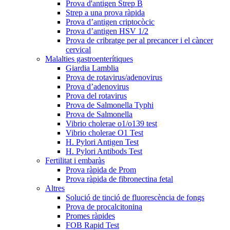
Prova d'antigen Strep B
Strep a una prova ràpida
Prova d’antigen criptocòcic
Prova d’antigen HSV 1/2
Prova de cribratge per al precancer i el càncer
cervical
Malalties gastroenterítiques
Giardia Lamblia
Prova de rotavirus/adenovirus
Prova d’adenovirus
Prova del rotavirus
Prova de Salmonella Typhi
Prova de Salmonella
Vibrio cholerae o1/o139 test
Vibrio cholerae O1 Test
H. Pylori Antigen Test
H. Pylori Antibods Test
Fertilitat i embaràs
Prova ràpida de Prom
Prova ràpida de fibronectina fetal
Altres
Solució de tinció de fluorescència de fongs
Prova de procalcitonina
Promes ràpides
FOB Rapid Test