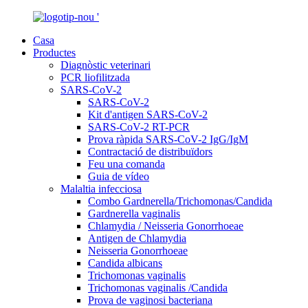
Casa
Productes
Diagnòstic veterinari
PCR liofilitzada
SARS-CoV-2
SARS-CoV-2
Kit d'antigen SARS-CoV-2
SARS-CoV-2 RT-PCR
Prova ràpida SARS-CoV-2 IgG/IgM
Contractació de distribuïdors
Feu una comanda
Guia de vídeo
Malaltia infecciosa
Combo Gardnerella/Trichomonas/Candida
Gardnerella vaginalis
Chlamydia / Neisseria Gonorrhoeae
Antigen de Chlamydia
Neisseria Gonorrhoeae
Candida albicans
Trichomonas vaginalis
Trichomonas vaginalis /Candida
Prova de vaginosi bacteriana