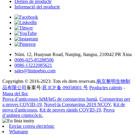
Demos de producte
Informació del producte
Núm. 12, Huayuan Road, Nanjing, Jiangsu, 210042 PR Xina
0086-025-85288506
0086-13222085621
sales@limingbio.com
Copyrights © 2016-2023: Tots els drets reservats.
南京黎明生物制
品有限公司
备案号:
苏 ICP 备 09058001 号
Productes calents
-
Mapa del lloc
Prova d’anticossos IgM/IgG de coronavirus humà
,
Coronavirus per
a proves COVID-19
,
Novel·la Coronavirus 2019 NCOV
,
Kit de
prova d'anticossos
,
Kit de proves ràpids COVID-19
,
Prova
d’antigen criptocòcic
,
Enviar correu electrònic
Whatsapp