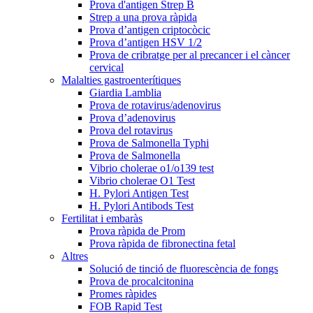
Prova d'antigen Strep B
Strep a una prova ràpida
Prova d’antigen criptocòcic
Prova d’antigen HSV 1/2
Prova de cribratge per al precancer i el càncer
cervical
Malalties gastroenterítiques
Giardia Lamblia
Prova de rotavirus/adenovirus
Prova d’adenovirus
Prova del rotavirus
Prova de Salmonella Typhi
Prova de Salmonella
Vibrio cholerae o1/o139 test
Vibrio cholerae O1 Test
H. Pylori Antigen Test
H. Pylori Antibods Test
Fertilitat i embaràs
Prova ràpida de Prom
Prova ràpida de fibronectina fetal
Altres
Solució de tinció de fluorescència de fongs
Prova de procalcitonina
Promes ràpides
FOB Rapid Test