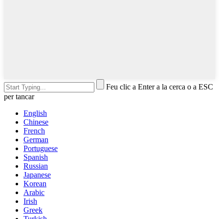
Feu clic a Enter a la cerca o a ESC
per tancar
English
Chinese
French
German
Portuguese
Spanish
Russian
Japanese
Korean
Arabic
Irish
Greek
Turkish