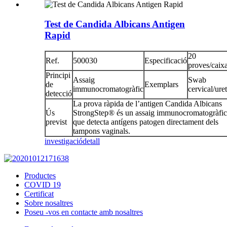
Test de Candida Albicans Antigen
Rapid
20
Ref.
500030
Especificació
proves/caix
Principi
Assaig
Swab
de
Exemplars
immunocromatogràfic
cervical/ure
detecció
La prova ràpida de l’antigen Candida Albicans
Ús
StrongStep® és un assaig immunocromatogràfic
previst
que detecta antígens patogen directament dels
tampons vaginals.
investigació
detall
Productes
COVID 19
Certificat
Sobre nosaltres
Poseu -vos en contacte amb nosaltres