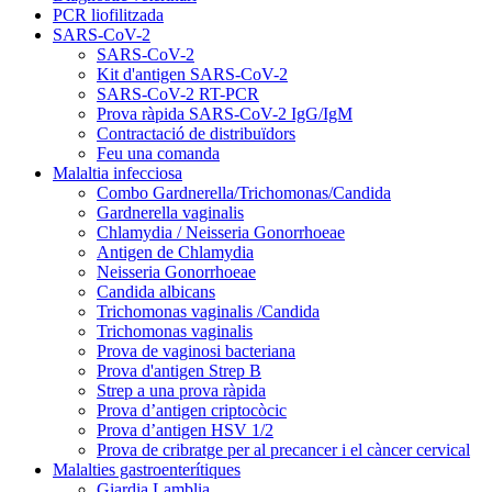
PCR liofilitzada
SARS-CoV-2
SARS-CoV-2
Kit d'antigen SARS-CoV-2
SARS-CoV-2 RT-PCR
Prova ràpida SARS-CoV-2 IgG/IgM
Contractació de distribuïdors
Feu una comanda
Malaltia infecciosa
Combo Gardnerella/Trichomonas/Candida
Gardnerella vaginalis
Chlamydia / Neisseria Gonorrhoeae
Antigen de Chlamydia
Neisseria Gonorrhoeae
Candida albicans
Trichomonas vaginalis /Candida
Trichomonas vaginalis
Prova de vaginosi bacteriana
Prova d'antigen Strep B
Strep a una prova ràpida
Prova d’antigen criptocòcic
Prova d’antigen HSV 1/2
Prova de cribratge per al precancer i el càncer cervical
Malalties gastroenterítiques
Giardia Lamblia