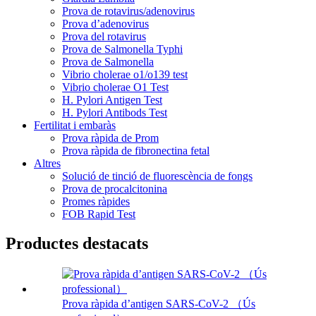
Prova de rotavirus/adenovirus
Prova d’adenovirus
Prova del rotavirus
Prova de Salmonella Typhi
Prova de Salmonella
Vibrio cholerae o1/o139 test
Vibrio cholerae O1 Test
H. Pylori Antigen Test
H. Pylori Antibods Test
Fertilitat i embaràs
Prova ràpida de Prom
Prova ràpida de fibronectina fetal
Altres
Solució de tinció de fluorescència de fongs
Prova de procalcitonina
Promes ràpides
FOB Rapid Test
Productes destacats
Prova ràpida d’antigen SARS-CoV-2 （Ús