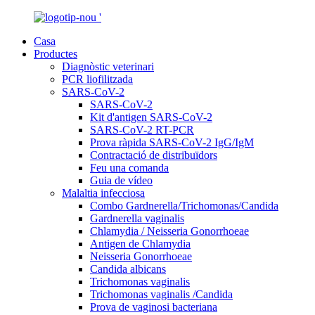
Casa
Productes
Diagnòstic veterinari
PCR liofilitzada
SARS-CoV-2
SARS-CoV-2
Kit d'antigen SARS-CoV-2
SARS-CoV-2 RT-PCR
Prova ràpida SARS-CoV-2 IgG/IgM
Contractació de distribuïdors
Feu una comanda
Guia de vídeo
Malaltia infecciosa
Combo Gardnerella/Trichomonas/Candida
Gardnerella vaginalis
Chlamydia / Neisseria Gonorrhoeae
Antigen de Chlamydia
Neisseria Gonorrhoeae
Candida albicans
Trichomonas vaginalis
Trichomonas vaginalis /Candida
Prova de vaginosi bacteriana