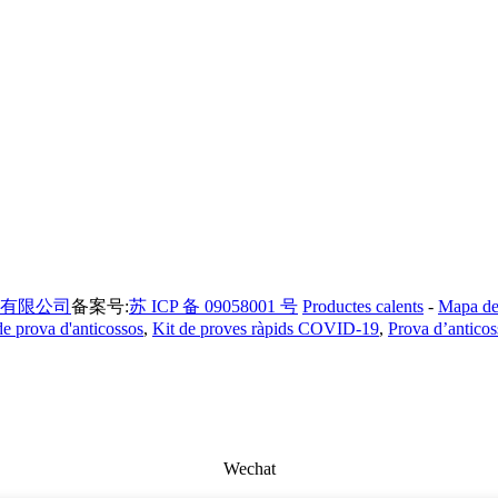
有限公司
备案号:
苏 ICP 备 09058001 号
Productes calents
-
Mapa del
de prova d'anticossos
,
Kit de proves ràpids COVID-19
,
Prova d’antico
Wechat