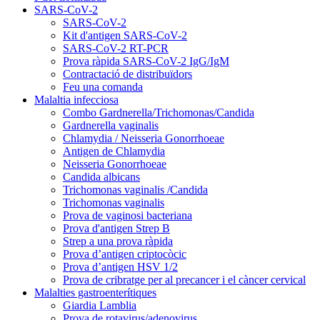
SARS-CoV-2
SARS-CoV-2
Kit d'antigen SARS-CoV-2
SARS-CoV-2 RT-PCR
Prova ràpida SARS-CoV-2 IgG/IgM
Contractació de distribuïdors
Feu una comanda
Malaltia infecciosa
Combo Gardnerella/Trichomonas/Candida
Gardnerella vaginalis
Chlamydia / Neisseria Gonorrhoeae
Antigen de Chlamydia
Neisseria Gonorrhoeae
Candida albicans
Trichomonas vaginalis /Candida
Trichomonas vaginalis
Prova de vaginosi bacteriana
Prova d'antigen Strep B
Strep a una prova ràpida
Prova d’antigen criptocòcic
Prova d’antigen HSV 1/2
Prova de cribratge per al precancer i el càncer cervical
Malalties gastroenterítiques
Giardia Lamblia
Prova de rotavirus/adenovirus