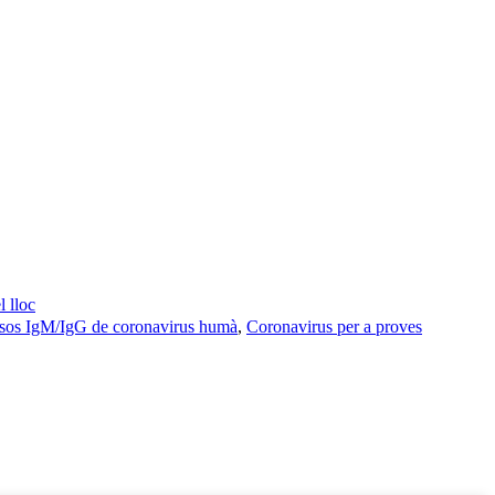
 lloc
ssos IgM/IgG de coronavirus humà
,
Coronavirus per a proves