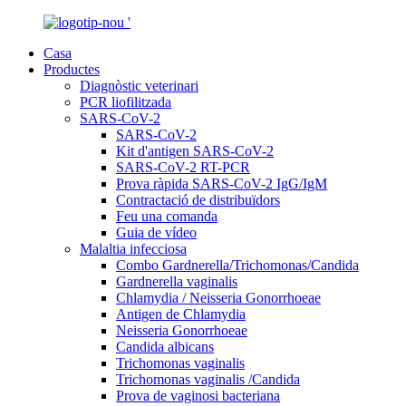
Casa
Productes
Diagnòstic veterinari
PCR liofilitzada
SARS-CoV-2
SARS-CoV-2
Kit d'antigen SARS-CoV-2
SARS-CoV-2 RT-PCR
Prova ràpida SARS-CoV-2 IgG/IgM
Contractació de distribuïdors
Feu una comanda
Guia de vídeo
Malaltia infecciosa
Combo Gardnerella/Trichomonas/Candida
Gardnerella vaginalis
Chlamydia / Neisseria Gonorrhoeae
Antigen de Chlamydia
Neisseria Gonorrhoeae
Candida albicans
Trichomonas vaginalis
Trichomonas vaginalis /Candida
Prova de vaginosi bacteriana