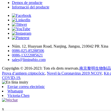
Demos de producte
Informació del producte
Núm. 12, Huayuan Road, Nanjing, Jiangsu, 210042 PR Xina
0086-025-85288506
0086-13222085621
sales@limingbio.com
Copyrights © 2016-2023: Tots els drets reservats.
南京黎明生物制品
Prova d’antigen criptocòcic
,
Novel·la Coronavirus 2019 NCOV
,
Kit 
COVID-19
,
Enviar correu electrònic
Whatsapp
Victoria-Chen
x