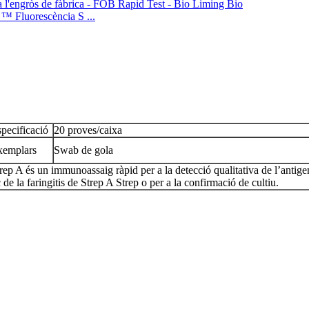
orescència S ...
pecificació
20 proves/caixa
xemplars
Swab de gola
rep A és un immunoassaig ràpid per a la detecció qualitativa de l’antig
de la faringitis de Strep A Strep o per a la confirmació de cultiu.