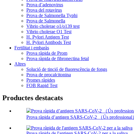
Prova d’adenovirus
Prova del rotavirus
Prova de Salmonella Typhi
Prova de Salmonella
Vibrio cholerae o1/o139 test
Vibrio cholerae O1 Test
H. Pylori Antigen Test
H. Pylori Antibods Test
Fertilitat i embaràs
Prova ràpida de Prom
Prova ràpida de fibronectina fetal
Altres
Solució de tinció de fluorescència de fongs
Prova de procalcitonina
Promes ràpides
FOB Rapid Test
Productes destacats
Prova ràpida d’antigen SARS-CoV-2 （Ús professiona
Prova ràpida de l'antigen SARS-CoV-2 per a la saliva