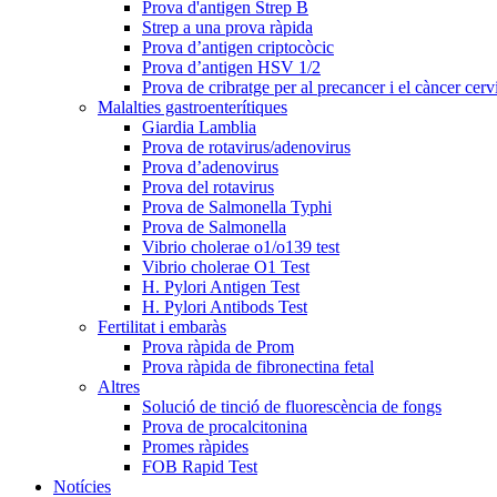
Prova d'antigen Strep B
Strep a una prova ràpida
Prova d’antigen criptocòcic
Prova d’antigen HSV 1/2
Prova de cribratge per al precancer i el càncer cerv
Malalties gastroenterítiques
Giardia Lamblia
Prova de rotavirus/adenovirus
Prova d’adenovirus
Prova del rotavirus
Prova de Salmonella Typhi
Prova de Salmonella
Vibrio cholerae o1/o139 test
Vibrio cholerae O1 Test
H. Pylori Antigen Test
H. Pylori Antibods Test
Fertilitat i embaràs
Prova ràpida de Prom
Prova ràpida de fibronectina fetal
Altres
Solució de tinció de fluorescència de fongs
Prova de procalcitonina
Promes ràpides
FOB Rapid Test
Notícies