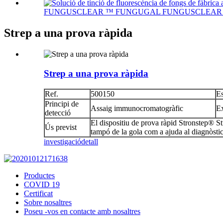
FUNGUSCLEAR ™ FUNGUGAL FUNGUSCLEAR ™ Flu
Strep a una prova ràpida
Strep a una prova ràpida
Ref.
500150
Es
Principi de
Assaig immunocromatogràfic
E
detecció
El dispositiu de prova ràpid Stronstep® St
Ús previst
tampó de la gola com a ajuda al diagnòstic 
investigació
detall
Productes
COVID 19
Certificat
Sobre nosaltres
Poseu -vos en contacte amb nosaltres