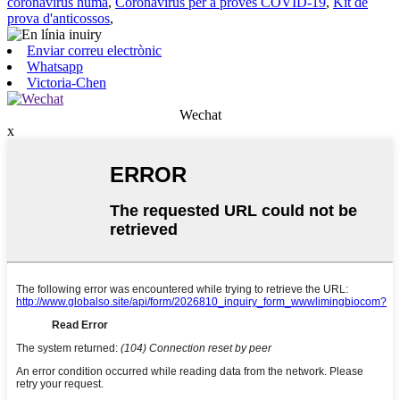
coronavirus humà
,
Coronavirus per a proves COVID-19
,
Kit de
prova d'anticossos
,
Enviar correu electrònic
Whatsapp
Victoria-Chen
Wechat
x