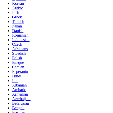
Korean
Arabic
Irish
Greek
Turkish
Italian
Danish
Romanian
Indonesian
Czech
Afrikaans
Swedish
Polish
Basque
Catalan
Esperanto
Hindi
Lao
Albanian
Amharic
Armenian
Azerbaijani
Belarusian
Bengali
Bosnian