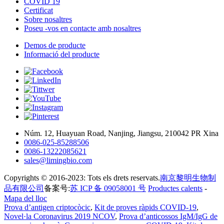
COVID 19
Certificat
Sobre nosaltres
Poseu -vos en contacte amb nosaltres
Demos de producte
Informació del producte
Núm. 12, Huayuan Road, Nanjing, Jiangsu, 210042 PR Xina
0086-025-85288506
0086-13222085621
sales@limingbio.com
Copyrights © 2016-2023: Tots els drets reservats.
南京黎明生物制
品有限公司
备案号:
苏 ICP 备 09058001 号
Productes calents
-
Mapa del lloc
Prova d’antigen criptocòcic
,
Kit de proves ràpids COVID-19
,
Novel·la Coronavirus 2019 NCOV
,
Prova d’anticossos IgM/IgG de