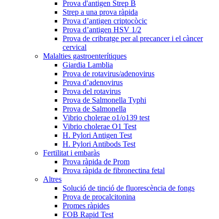
Prova d'antigen Strep B
Strep a una prova ràpida
Prova d’antigen criptocòcic
Prova d’antigen HSV 1/2
Prova de cribratge per al precancer i el càncer
cervical
Malalties gastroenterítiques
Giardia Lamblia
Prova de rotavirus/adenovirus
Prova d’adenovirus
Prova del rotavirus
Prova de Salmonella Typhi
Prova de Salmonella
Vibrio cholerae o1/o139 test
Vibrio cholerae O1 Test
H. Pylori Antigen Test
H. Pylori Antibods Test
Fertilitat i embaràs
Prova ràpida de Prom
Prova ràpida de fibronectina fetal
Altres
Solució de tinció de fluorescència de fongs
Prova de procalcitonina
Promes ràpides
FOB Rapid Test