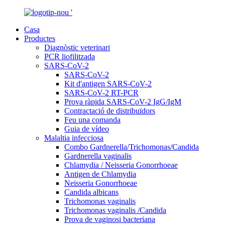
Casa
Productes
Diagnòstic veterinari
PCR liofilitzada
SARS-CoV-2
SARS-CoV-2
Kit d'antigen SARS-CoV-2
SARS-CoV-2 RT-PCR
Prova ràpida SARS-CoV-2 IgG/IgM
Contractació de distribuïdors
Feu una comanda
Guia de vídeo
Malaltia infecciosa
Combo Gardnerella/Trichomonas/Candida
Gardnerella vaginalis
Chlamydia / Neisseria Gonorrhoeae
Antigen de Chlamydia
Neisseria Gonorrhoeae
Candida albicans
Trichomonas vaginalis
Trichomonas vaginalis /Candida
Prova de vaginosi bacteriana