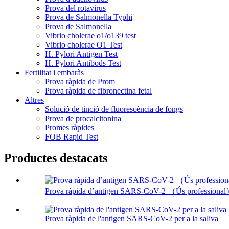
Prova del rotavirus
Prova de Salmonella Typhi
Prova de Salmonella
Vibrio cholerae o1/o139 test
Vibrio cholerae O1 Test
H. Pylori Antigen Test
H. Pylori Antibods Test
Fertilitat i embaràs
Prova ràpida de Prom
Prova ràpida de fibronectina fetal
Altres
Solució de tinció de fluorescència de fongs
Prova de procalcitonina
Promes ràpides
FOB Rapid Test
Productes destacats
Prova ràpida d’antigen SARS-CoV-2 （Ús professiona
Prova ràpida de l'antigen SARS-CoV-2 per a la saliva