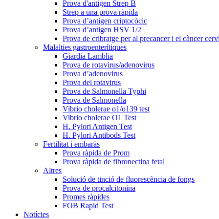
Prova d'antigen Strep B
Strep a una prova ràpida
Prova d’antigen criptocòcic
Prova d’antigen HSV 1/2
Prova de cribratge per al precancer i el càncer cerv
Malalties gastroenterítiques
Giardia Lamblia
Prova de rotavirus/adenovirus
Prova d’adenovirus
Prova del rotavirus
Prova de Salmonella Typhi
Prova de Salmonella
Vibrio cholerae o1/o139 test
Vibrio cholerae O1 Test
H. Pylori Antigen Test
H. Pylori Antibods Test
Fertilitat i embaràs
Prova ràpida de Prom
Prova ràpida de fibronectina fetal
Altres
Solució de tinció de fluorescència de fongs
Prova de procalcitonina
Promes ràpides
FOB Rapid Test
Notícies