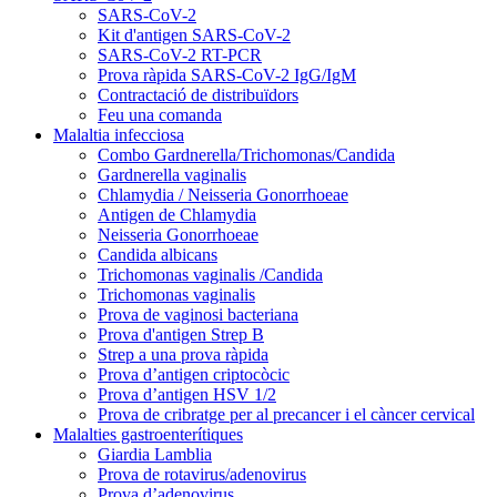
SARS-CoV-2
Kit d'antigen SARS-CoV-2
SARS-CoV-2 RT-PCR
Prova ràpida SARS-CoV-2 IgG/IgM
Contractació de distribuïdors
Feu una comanda
Malaltia infecciosa
Combo Gardnerella/Trichomonas/Candida
Gardnerella vaginalis
Chlamydia / Neisseria Gonorrhoeae
Antigen de Chlamydia
Neisseria Gonorrhoeae
Candida albicans
Trichomonas vaginalis /Candida
Trichomonas vaginalis
Prova de vaginosi bacteriana
Prova d'antigen Strep B
Strep a una prova ràpida
Prova d’antigen criptocòcic
Prova d’antigen HSV 1/2
Prova de cribratge per al precancer i el càncer cervical
Malalties gastroenterítiques
Giardia Lamblia
Prova de rotavirus/adenovirus
Prova d’adenovirus