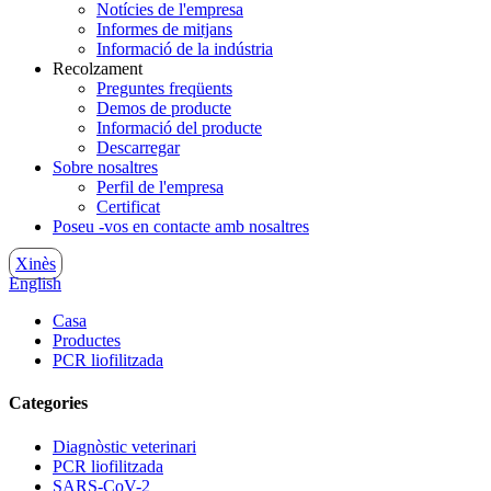
Notícies de l'empresa
Informes de mitjans
Informació de la indústria
Recolzament
Preguntes freqüents
Demos de producte
Informació del producte
Descarregar
Sobre nosaltres
Perfil de l'empresa
Certificat
Poseu -vos en contacte amb nosaltres
Xinès
English
Casa
Productes
PCR liofilitzada
Categories
Diagnòstic veterinari
PCR liofilitzada
SARS-CoV-2