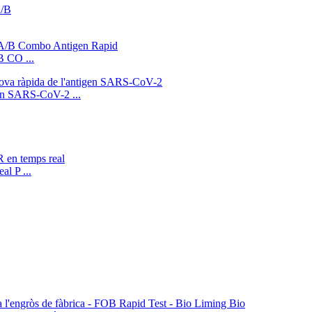
B CO ...
igen SARS-CoV-2 ...
l P ...