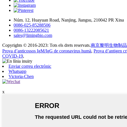
Núm. 12, Huayuan Road, Nanjing, Jiangsu, 210042 PR Xina
0086-025-85288506
0086-13222085621
sales@limingbio.com
Copyrights © 2016-2023: Tots els drets reservats.
南京黎明生物制品
Prova d’anticossos IgM/IgG de coronavirus humà
,
Prova d’antigen cr
COVID-19
,
Enviar correu electrònic
Whatsapp
Victoria-Chen
x