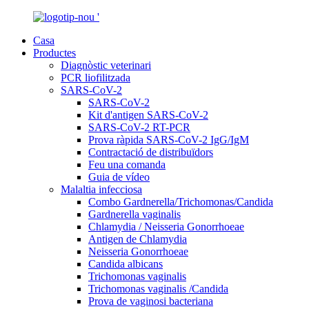
Casa
Productes
Diagnòstic veterinari
PCR liofilitzada
SARS-CoV-2
SARS-CoV-2
Kit d'antigen SARS-CoV-2
SARS-CoV-2 RT-PCR
Prova ràpida SARS-CoV-2 IgG/IgM
Contractació de distribuïdors
Feu una comanda
Guia de vídeo
Malaltia infecciosa
Combo Gardnerella/Trichomonas/Candida
Gardnerella vaginalis
Chlamydia / Neisseria Gonorrhoeae
Antigen de Chlamydia
Neisseria Gonorrhoeae
Candida albicans
Trichomonas vaginalis
Trichomonas vaginalis /Candida
Prova de vaginosi bacteriana