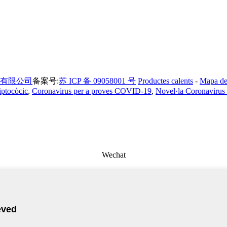
有限公司
备案号:
苏 ICP 备 09058001 号
Productes calents
-
Mapa del
iptocòcic
,
Coronavirus per a proves COVID-19
,
Novel·la Coronaviru
Wechat