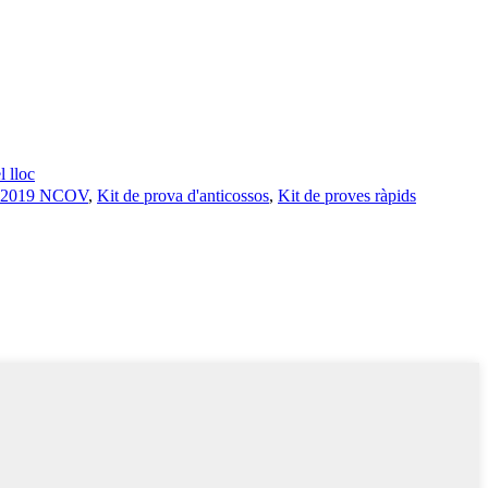
 lloc
s 2019 NCOV
,
Kit de prova d'anticossos
,
Kit de proves ràpids