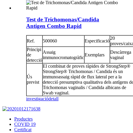
Test de Trichomonas/Candida
Antigen Combo Rapid
20
Ref.
500060
Especificació
proves/caix
Principi
Assaig
Descàrrega
de
Exemplars
immunocromatogràfic
vaginal
detecció
El combinat de proves ràpides de StrongStep®
StrongStep® Trichomonas / Candida és un
Ús
immunoassaig ràpid de flux lateral per a la
previst
detecció presumptiva qualitativa dels antígens d
Trichomonas vaginalis / Candida albicans de
Swab vaginal.
investigació
detall
Productes
COVID 19
Certificat