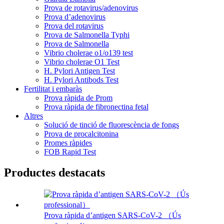
Prova de rotavirus/adenovirus
Prova d’adenovirus
Prova del rotavirus
Prova de Salmonella Typhi
Prova de Salmonella
Vibrio cholerae o1/o139 test
Vibrio cholerae O1 Test
H. Pylori Antigen Test
H. Pylori Antibods Test
Fertilitat i embaràs
Prova ràpida de Prom
Prova ràpida de fibronectina fetal
Altres
Solució de tinció de fluorescència de fongs
Prova de procalcitonina
Promes ràpides
FOB Rapid Test
Productes destacats
Prova ràpida d’antigen SARS-CoV-2 （Ús