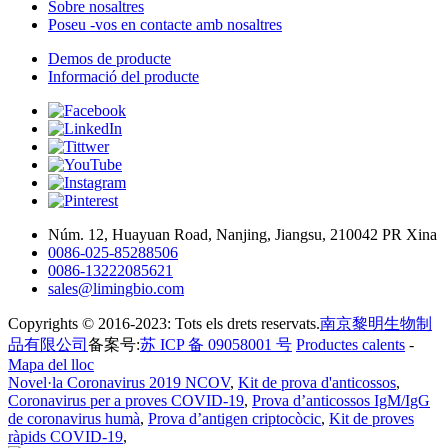
Sobre nosaltres
Poseu -vos en contacte amb nosaltres
Demos de producte
Informació del producte
Núm. 12, Huayuan Road, Nanjing, Jiangsu, 210042 PR Xina
0086-025-85288506
0086-13222085621
sales@limingbio.com
Copyrights © 2016-2023: Tots els drets reservats.
南京黎明生物制
品有限公司
备案号:
苏 ICP 备 09058001 号
Productes calents
-
Mapa del lloc
Novel·la Coronavirus 2019 NCOV
,
Kit de prova d'anticossos
,
Coronavirus per a proves COVID-19
,
Prova d’anticossos IgM/IgG
de coronavirus humà
,
Prova d’antigen criptocòcic
,
Kit de proves
ràpids COVID-19
,