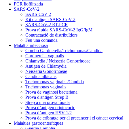
PCR liofilitzada
SARS-CoV-2
SARS-CoV-2
Kit d'antigen SARS-CoV-2
SARS-CoV-2 RT-PCR
Prova ràpida SARS-CoV-2 IgG/IgM
Contractació de distribuïdors
Feu una comanda
Malaltia infecciosa
Combo Gardnerella/Trichomonas/Candida
Gardnerella vaginalis
Chlamydia / Neisseria Gonorrhoeae
Antigen de Chlamydia
Neisseria Gonorrhoeae
Candida albicans
Trichomonas vaginalis /Candida
Trichomonas vaginalis
Prova de vaginosi bacteriana
Prova d'antigen Strep B
Strep a una prova ràpida
Prova d’antigen criptocòcic
Prova d’antigen HSV 1/2
Prova de cribratge per al precancer i el càncer cervical
Malalties gastroenterítiques
Giardia Lamblia