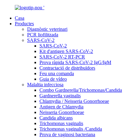
Casa
Productes
Diagnòstic veterinari
PCR liofilitzada
SARS-CoV-2
SARS-CoV-2
Kit d'antigen SARS-CoV-2
SARS-CoV-2 RT-PCR
Prova ràpida SARS-CoV-2 IgG/IgM
Contractació de distribuïdors
Feu una comanda
Guia de vídeo
Malaltia infecciosa
Combo Gardnerella/Trichomonas/Candida
Gardnerella vaginalis
Chlamydia / Neisseria Gonorrhoeae
Antigen de Chlamydia
Neisseria Gonorrhoeae
Candida albicans
Trichomonas vaginalis
Trichomonas vaginalis /Candida
Prova de vaginosi bacteriana