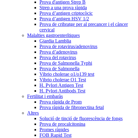
Prova d'antigen Strep B
Strep a una prova ràpida
Prova d’antigen criptocòcic
Prova d’antigen HSV 1/2
Prova de cribratge per al precancer i el càncer
cervical
Malalties gastroenterítiques
Giardia Lamblia
Prova de rotavirus/adenovirus
Prova d’adenovirus
Prova del rotavirus
Prova de Salmonella Typhi
Prova de Salmonella
Vibrio cholerae o1/o139 test
Vibrio cholerae O1 Test
H. Pylori Antigen Test
H. Pylori Antibods Test
Fertilitat i embaràs
Prova ràpida de Prom
Prova ràpida de fibronectina fetal
Altres
Solució de tinció de fluorescència de fongs
Prova de procalcitonina
Promes ràpides
FOB Rapid Test