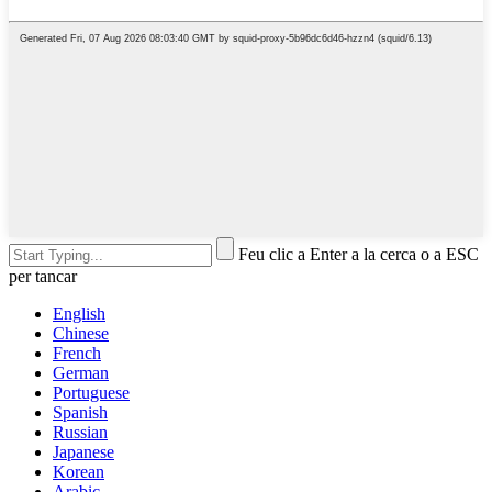
Feu clic a Enter a la cerca o a ESC
per tancar
English
Chinese
French
German
Portuguese
Spanish
Russian
Japanese
Korean
Arabic