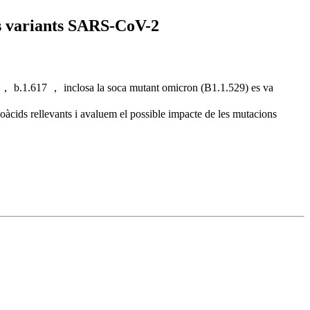
ts variants SARS-CoV-2
 b.1.617 ， inclosa la soca mutant omicron (B1.1.529) es va
cids rellevants i avaluem el possible impacte de les mutacions