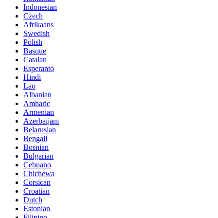
Indonesian
Czech
Afrikaans
Swedish
Polish
Basque
Catalan
Esperanto
Hindi
Lao
Albanian
Amharic
Armenian
Azerbaijani
Belarusian
Bengali
Bosnian
Bulgarian
Cebuano
Chichewa
Corsican
Croatian
Dutch
Estonian
Filipino