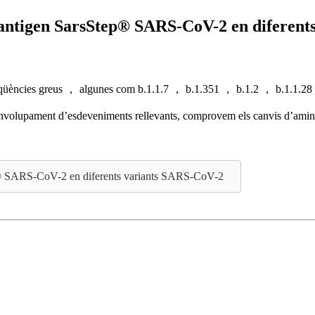
e l'antigen SarsStep® SARS-CoV-2 en diferen
üències greus ， algunes com b.1.1.7 ， b.1.351 ， b.1.2 ， b.1.1.28 ，
nvolupament d’esdeveniments rellevants, comprovem els canvis d’aminoà
Step® SARS-CoV-2 en diferents variants SARS-CoV-2