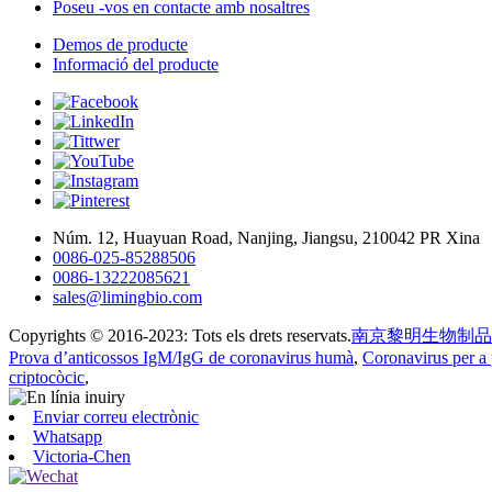
Poseu -vos en contacte amb nosaltres
Demos de producte
Informació del producte
Núm. 12, Huayuan Road, Nanjing, Jiangsu, 210042 PR Xina
0086-025-85288506
0086-13222085621
sales@limingbio.com
Copyrights © 2016-2023: Tots els drets reservats.
南京黎明生物制品
Prova d’anticossos IgM/IgG de coronavirus humà
,
Coronavirus per 
criptocòcic
,
Enviar correu electrònic
Whatsapp
Victoria-Chen