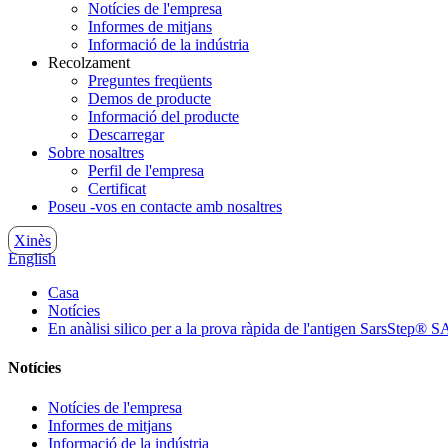
Notícies de l'empresa
Informes de mitjans
Informació de la indústria
Recolzament
Preguntes freqüents
Demos de producte
Informació del producte
Descarregar
Sobre nosaltres
Perfil de l'empresa
Certificat
Poseu -vos en contacte amb nosaltres
Xinès
English
Casa
Notícies
En anàlisi silico per a la prova ràpida de l'antigen SarsStep
Notícies
Notícies de l'empresa
Informes de mitjans
Informació de la indústria