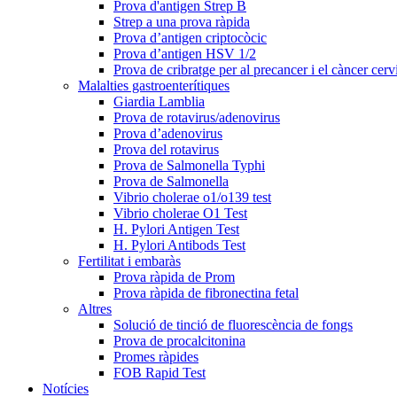
Prova d'antigen Strep B
Strep a una prova ràpida
Prova d’antigen criptocòcic
Prova d’antigen HSV 1/2
Prova de cribratge per al precancer i el càncer cerv
Malalties gastroenterítiques
Giardia Lamblia
Prova de rotavirus/adenovirus
Prova d’adenovirus
Prova del rotavirus
Prova de Salmonella Typhi
Prova de Salmonella
Vibrio cholerae o1/o139 test
Vibrio cholerae O1 Test
H. Pylori Antigen Test
H. Pylori Antibods Test
Fertilitat i embaràs
Prova ràpida de Prom
Prova ràpida de fibronectina fetal
Altres
Solució de tinció de fluorescència de fongs
Prova de procalcitonina
Promes ràpides
FOB Rapid Test
Notícies