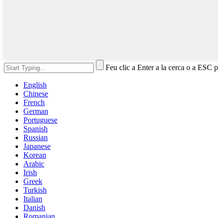
Feu clic a Enter a la cerca o a ESC p
English
Chinese
French
German
Portuguese
Spanish
Russian
Japanese
Korean
Arabic
Irish
Greek
Turkish
Italian
Danish
Romanian