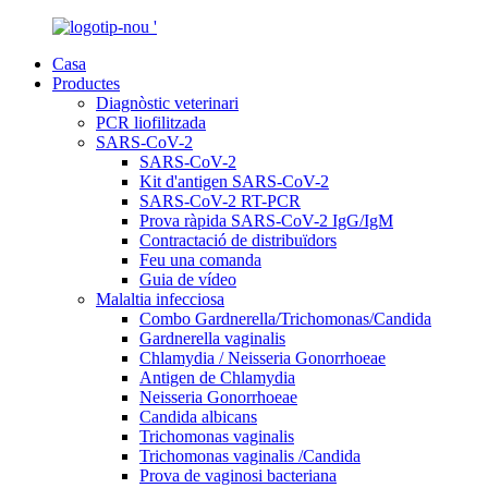
Casa
Productes
Diagnòstic veterinari
PCR liofilitzada
SARS-CoV-2
SARS-CoV-2
Kit d'antigen SARS-CoV-2
SARS-CoV-2 RT-PCR
Prova ràpida SARS-CoV-2 IgG/IgM
Contractació de distribuïdors
Feu una comanda
Guia de vídeo
Malaltia infecciosa
Combo Gardnerella/Trichomonas/Candida
Gardnerella vaginalis
Chlamydia / Neisseria Gonorrhoeae
Antigen de Chlamydia
Neisseria Gonorrhoeae
Candida albicans
Trichomonas vaginalis
Trichomonas vaginalis /Candida
Prova de vaginosi bacteriana