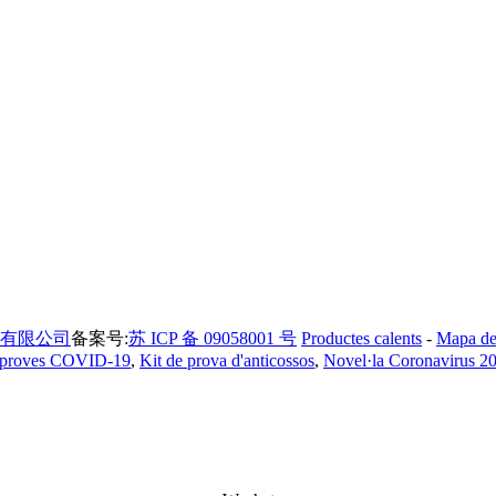
有限公司
备案号:
苏 ICP 备 09058001 号
Productes calents
-
Mapa del
a proves COVID-19
,
Kit de prova d'anticossos
,
Novel·la Coronavirus 