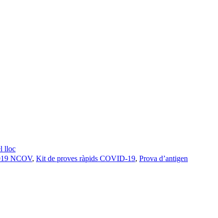
 lloc
2019 NCOV
,
Kit de proves ràpids COVID-19
,
Prova d’antigen